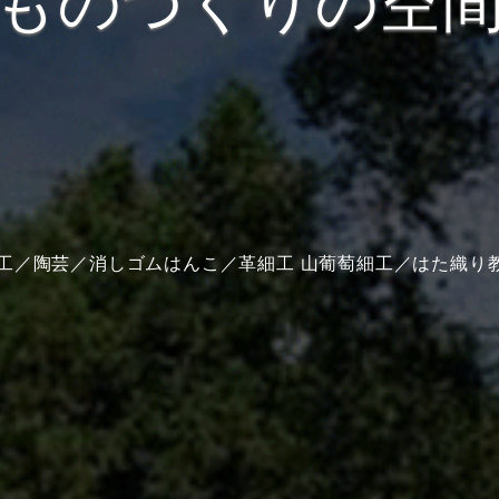
ものづくりの空
工／陶芸／消しゴムはんこ／革細工 山葡萄細工／はた織り