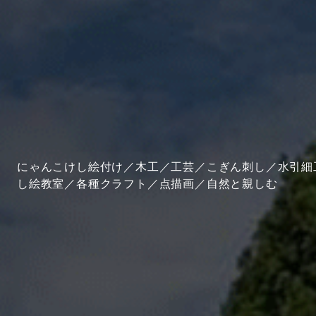
にゃんこけし絵付け／木工／工芸／こぎん刺し／水引細
し絵教室／各種クラフト／点描画／自然と親しむ