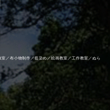
間
教室／布小物制作／藍染め／絵画教室／工作教室／ぬら